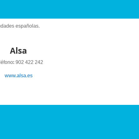
iudades españolas.
Alsa
:
léfono
902 422 242
www.alsa.es