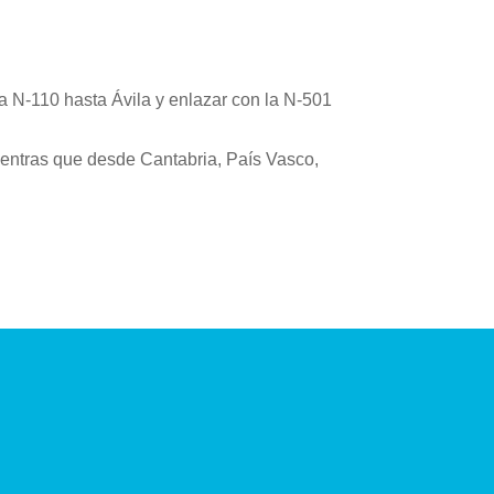
la N-110 hasta Ávila y enlazar con la N-501
ientras que desde Cantabria, País Vasco,