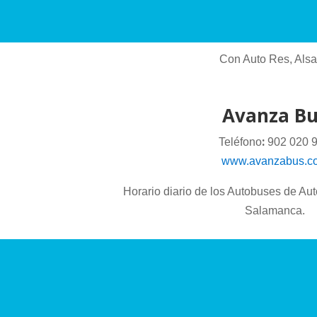
Con Auto Res, Alsa
Avanza B
:
Teléfono
902 020 
www.avanzabus.c
Horario diario de los Autobuses de Au
Salamanca.