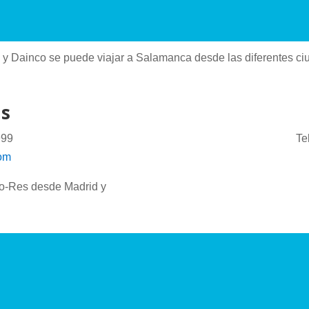
 y Dainco se puede viajar a Salamanca desde las diferentes c
us
999
Te
om
to-Res desde Madrid y