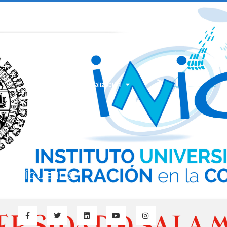
SEMINARIO
XIV Seminario de Actualización
Inscripciones
Salamanca
Contacto
SÍGUENOS